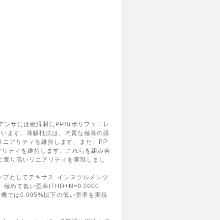
デンサには絶縁材にPPS(ポリフェニレ
ています。薄膜抵抗は、均質な極薄の膜
リニアリティを維持します。また、PP
アリティを維持します。これらを組み合
域に渡り高いリニアリティを実現しまし
ンプとしてテキサス･インスツルメンツ
極めて低い歪率(THD+N=0.0000
本機では0.005%以下の低い歪率を実現