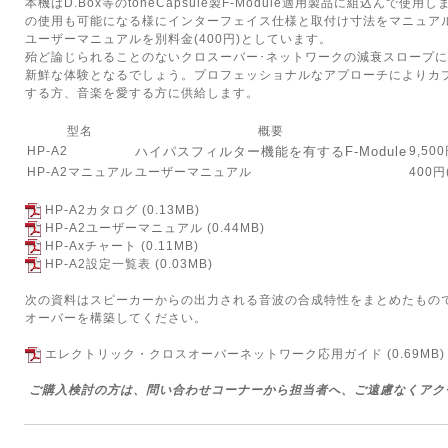
本機はD.Box等のtoneCapsule製F-Module適用製品に組込んで
の使用も可能になる様にインターフェイス仕様と取付け寸法をマニュア
ユーザーマニュアルを別料金(400円)としています。
殆ど論じられることのないクロスーバー･ネットワークの減衰スロープ
新鮮な体験となるでしょう。プロフェッショナルなアプローチによりカ
する方、音楽を愛する方に供給します。
型名
概要
HP-A2
ハイパスフィルター機能を有するF-Module
9,50
HP-A2マニュアル
ユーザーマニュアル
400円
HP-A2カタログ
(0.13MB)
HP-A2ユーザーマニュアル
(0.44MB)
HP-Axチャート
(0.11MB)
HP-A2設定一覧表
(0.03MB)
次の資料はスピーカーからの出力される音波の合成特性をまとめたもの
オーバーを構築してください。
エレクトリック・クロスオーバーネットワーク応用ガイド
(0.69MB)
ご購入検討の方は、問い合わせコーナーから担当者へ、ご遠慮なくアク