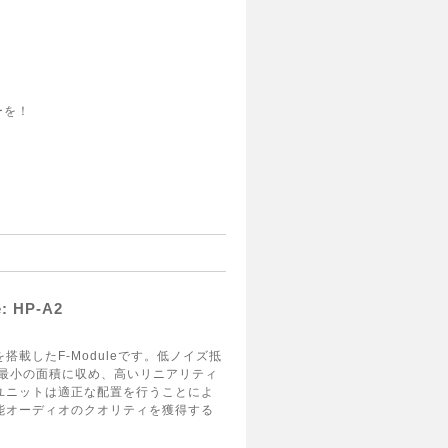
ーを！
e: HP-A2
載したF-Moduleです。低ノイズ抵
し最小の面積に収め、高いリニアリティ
ユニットは適正な配置を行うことによ
能オーディオのクオリティを獲得する