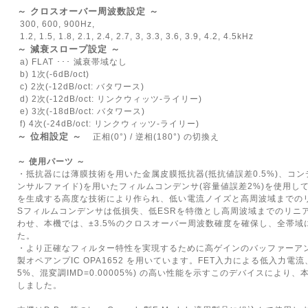
～ クロスオーバー周波数設定 ～
300, 600, 900Hz,
1.2, 1.5, 1.8, 2.1, 2.4, 2.7, 3, 3.3, 3.6, 3.9, 4.2, 4.5kHz
～ 減衰スロープ設定 ～
a) FLAT ･･･ 減衰帯域なし
b) 1次(-6dB/oct)
c) 2次(-12dB/oct: バタワース)
d) 2次(-12dB/oct: リンクウィッツ-ライリー)
e) 3次(-18dB/oct: バタワース)
f) 4次(-24dB/oct: リンクウィッツ-ライリー)
～ 位相設定 ～
正相(0°) / 逆相(180°) の切換え
～ 使用パーツ ～
・抵抗器には薄膜技術を用いた金属皮膜抵抗器(抵抗値誤差0.5%)、コン
ンサルファイド)を用いたフィルムコンデンサ(容量値誤差2%)を使用し
を生成する高度な技術により作られ、低い電流ノイズと高周波域までの
Sフィルムコンデンサは低損失、低ESRを特徴とし高周波域までのリニ
わせ、本機では、±3.5%のクロスオーバー周波数確度を確保し、全帯
た。
・より正確なフィルター特性を実現するために高ゲインのバッファーア
製オペアンプIC OPA1652 を用いています。FET入力による低入力電流、
5%、混変調IMD=0.00005%) の高い性能を示すこのデバイスにより、
しました。